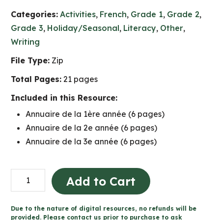
Categories:
Activities
,
French
,
Grade 1
,
Grade 2
,
Grade 3
,
Holiday/Seasonal
,
Literacy
,
Other
,
Writing
File Type:
Zip
Total Pages:
21 pages
Included in this Resource:
Annuaire de la 1ère année (6 pages)
Annuaire de la 2e année (6 pages)
Annuaire de la 3e année (6 pages)
Projet
Add to Cart
d'annuaire
de
Due to the nature of digital resources, no refunds will be
fin
provided. Please contact us prior to purchase to ask