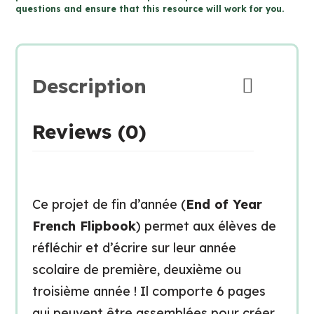
questions and ensure that this resource will work for you.
d'année
|
French
Yearbook
Description
Activity
(Grade
Reviews (0)
1-
3)
quantity
Ce projet de fin d’année (
End of Year
French Flipbook
) permet aux élèves de
réfléchir et d’écrire sur leur année
scolaire de première, deuxième ou
troisième année ! Il comporte 6 pages
qui peuvent être assemblées pour créer