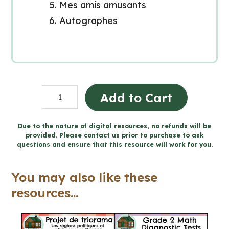
Mes amis amusants
Autographes
Projet
Add to Cart
d'annuaire
de
Due to the nature of digital resources, no refunds will be
provided. Please contact us prior to purchase to ask
fin
questions and ensure that this resource will work for you.
d'année
|
You may also like these
French
resources...
Yearbook
Activity