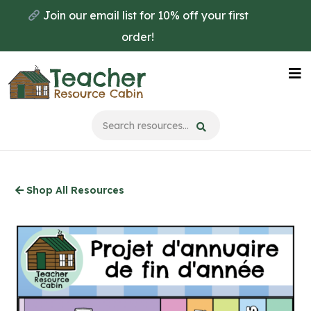
Skip
Join our email list for 10% off your first
to
order!
main
content
Na
Me
Shop All Resources