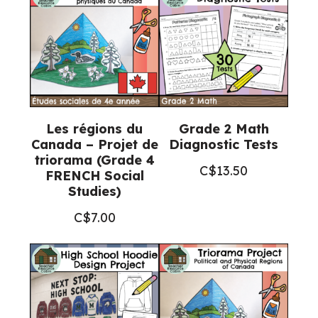
(Grade
1-
3)
quantity
Les régions du
Grade 2 Math
Canada – Projet de
Diagnostic Tests
triorama (Grade 4
C$
13.50
FRENCH Social
Studies)
C$
7.00